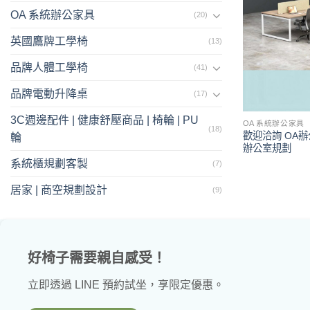
OA 系統辦公家具
(20)
英國鷹牌工學椅
(13)
品牌人體工學椅
(41)
品牌電動升降桌
(17)
3C週邊配件 | 健康舒壓商品 | 椅輪 | PU
OA 系統辦公家具
(18)
歡迎洽詢 OA辦公
輪
辦公室規劃
系統櫃規劃客製
(7)
居家 | 商空規劃設計
(9)
好椅子需要親自感受！
立即透過 LINE 預約試坐，享限定優惠。