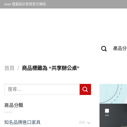
Skip
elan 億嵐設計家具官方網站
to
content
產品分
首頁
/
商品標籤為 “共享辦公桌”
搜
尋
關
商品分類
鍵
字:
知名品牌進口家具
(21)