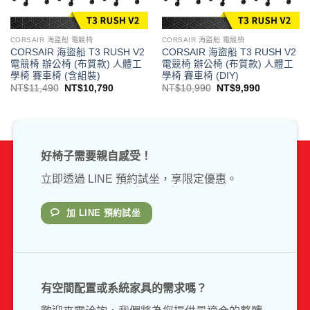
CORSAIR 海盜船 電競椅
CORSAIR 海盜船 電競椅
CORSAIR 海盜船 T3 RUSH V2
CORSAIR 海盜船 T3 RUSH V2
電競椅 辦公椅 (布質款) 人體工
電競椅 辦公椅 (布質款) 人體工
學椅 賽車椅 (含組裝)
學椅 賽車椅 (DIY)
原
目
原
目
NT$
11,490
NT$
10,790
NT$
10,990
NT$
9,990
始
前
始
前
價
價
價
價
格：
格：
格：
格：
NT$11,490。
NT$10,790。
NT$10,990。
NT$9,990
好椅子需要親自感受！
立即透過 LINE 預約試坐，享限定優惠。
加 LINE 預約試坐
有空間配置或系統家具的需求嗎？