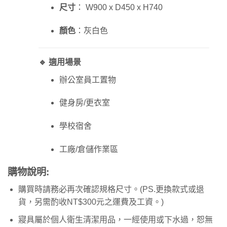
尺寸
： W900 x D450 x H740
顏色
：灰白色
🔹 適用場景
辦公室員工置物
健身房/更衣室
學校宿舍
工廠/倉儲作業區
購物說明
:
購買時請務必再次確認規格尺寸。(PS.更換款式或退
貨，另需酌收NT$300元之運費及工資。)
寢具屬於個人衛生清潔用品，一經使用或下水過，恕無