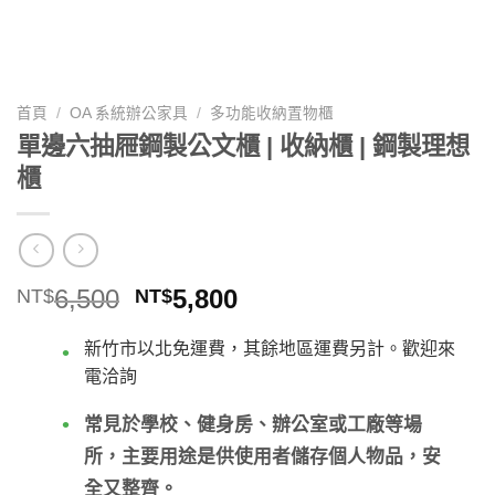
首頁
/
OA 系統辦公家具
/
多功能收納置物櫃
單邊六抽屜鋼製公文櫃 | 收納櫃 | 鋼製理想
櫃
原
目
6,500
5,800
NT$
NT$
始
前
價
價
新竹市以北免運費，其餘地區運費另計。歡迎來
格：
格：
電洽詢
NT$6,500。
NT$5,800。
常見於學校、健身房、辦公室或工廠等場
所，主要用途是供使用者儲存個人物品，安
全又整齊。