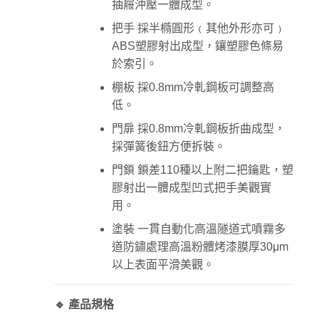
抽屜沖壓一體成型。
把手 採半橢圓形﹙其他外形亦可﹚
ABS塑膠射出成型，鑲塑膠色條易
於索引。
棚板 採0.8mm冷軋鋼板可調整高
低。
門扉 採0.8mm冷軋鋼板折曲成型，
採彈簧後鈕方便拆裝。
門鎖 鎖差110種以上附二把鑰匙，塑
膠射出一體成型凹式把手美觀實
用。
塗裝 一貫自動化高溫隧道式噴霧多
道防鏽處理高溫粉體烤漆膜厚30μm
以上表面平滑美觀。
🔹 產品規格