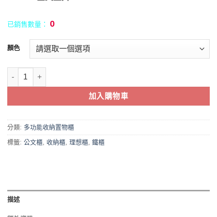
0
已銷售數量：
顏色
單邊六抽屜鋼製公文櫃 | 收納櫃 | 鋼製理想櫃 數量
加入購物車
分類:
多功能收納置物櫃
標籤:
公文櫃
,
收納櫃
,
理想櫃
,
鐵櫃
描述