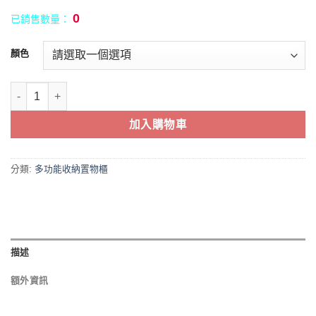
NT$11,600。
NT$10,500。
0
已銷售數量：
顏色
三層多用途置物櫃 | 收納櫃 | 鋼製衣櫃 數量
加入購物車
分類:
多功能收納置物櫃
描述
額外資訊