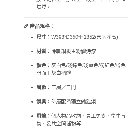
場域。
📏 產品規格：
尺寸
：W393*D350*H1852(含底座高)
材質
：冷軋鋼板＋粉體烤漆
顏色
：灰白色/淺綠色/淺藍色/粉紅色/橘色
門面＋灰白櫃體
層數
：三層／三門
鎖具
：每層配備獨立鑰匙鎖
用途
：個人物品收納、員工更衣、學生置
物、公共空間儲物等