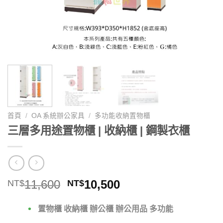
首頁
/
OA 系統辦公家具
/
多功能收納置物櫃
三層多用途置物櫃 | 收納櫃 | 鋼製衣櫃
原
目
11,600
10,500
NT$
NT$
始
前
價
價
置物櫃 收納櫃 辦公櫃 辦公用品 多功能
格：
格：