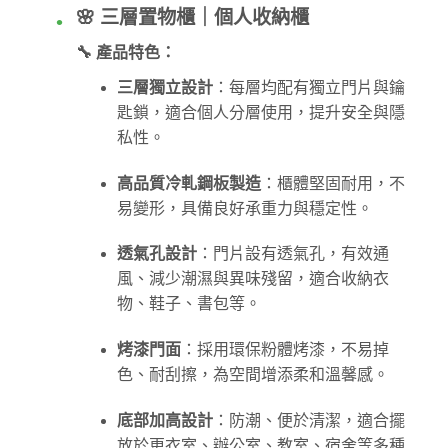
🌸 三層置物櫃｜個人收納櫃
🔧 產品特色：
三層獨立設計
：每層均配有獨立門片與鑰
匙鎖，適合個人分層使用，提升安全與隱
私性。
高品質冷軋鋼板製造
：櫃體堅固耐用，不
易變形，具備良好承重力與穩定性。
透氣孔設計
：門片設有透氣孔，有效通
風、減少潮濕與異味殘留，適合收納衣
物、鞋子、書包等。
烤漆門面
：採用環保粉體烤漆，不易掉
色、耐刮擦，為空間增添柔和溫馨感。
底部加高設計
：防潮、便於清潔，適合擺
放於更衣室、辦公室、教室、宿舍等多種